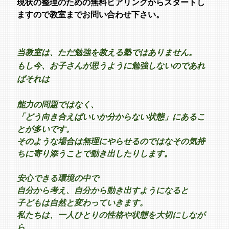
現状の整理のための無料ヒアリングからスタートし
ますので教室までお問い合わせ下さい。
当教室は、ただ勉強を教える塾ではありません。
もし今、お子さんが思うように勉強しないのであれ
ばそれは
能力の問題ではなく、
「どう向き合えばいいか分からない状態」にあるこ
とが多いです。
そのような場合は無理にやらせるのではなその気持
ちに寄り添うことで動き出したりします。
安心できる環境の中で
自分から考え、自分から動き出すようになると
子どもは自然と変わっていきます。
私たちは、一人ひとりの性格や状態を大切にしなが
ら