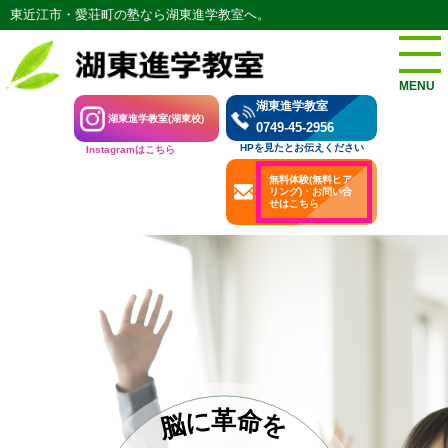
東近江市・愛荘町の塾なら湖東進学教室へ。
MENU
湖東進学教室
湖東進学教室(湖東校)
0749-45-2956
HPを見たとお伝えください
Instagramはこちら
無料体験(無料ヒア
リング)・お問い合
せはこちら
革
に
命
を
脳