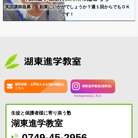
英語講師急募！ 副業にいかがでしょうか？週１回からでもＯＫ
です！
無料体験・お問合わせお悩み相談は
湖東進学教室(湖東校)
こちら
Instagramはこちら
生徒と保護者様に寄り添う塾
湖東進学教室
0749-45-2956