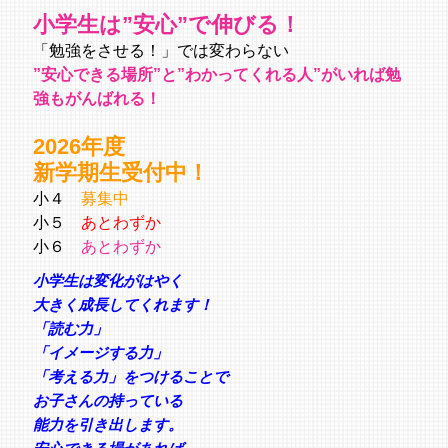
小学生は”安心”で伸びる！
「勉強をさせる！」では変わらない
”安心できる場所”と”わかってくれる人”がいれば勉
強もがんばれる！
2026年度
新学期生受付中！
小４
募集中
小５
あとわずか
小６
あとわずか
小学生は変化がはやく
大きく成長してくれます！
「読む力」
「イメージする力」
「考える力」をつけることで
お子さんの持っている
能力を引き出します。