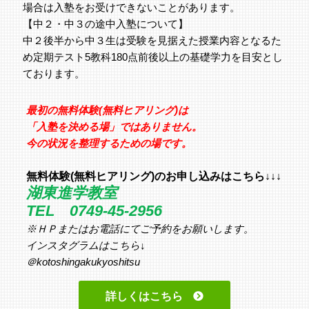
場合は入塾をお受けできないことがあります。
【中２・中３の途中入塾について】
中２後半から中３生は受験を見据えた授業内容となるた
め定期テスト5教科180点前後以上の基礎学力を目安とし
ております。
最初の無料体験(無料ヒアリング)は
「入塾を決める場」ではありません。
今の状況を整理するための場です。
無料体験(無料ヒアリング)のお申し込みはこちら↓↓↓
湖東進学教室
TEL 0749-45-2956
※ＨＰまたはお電話にてご予約をお願いします。
インスタグラムはこちら↓
＠kotoshingakukyoshitsu
詳しくはこちら