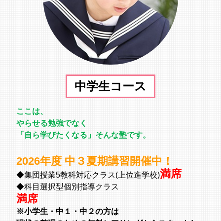
中学生コース
ここは、
やらせる勉強でなく
「自ら学びたくなる」そんな塾です。
2026年度 中３夏期講習開催中！
満席
◆集団授業5教科対応クラス(上位進学校)
◆科目選択型個別指導クラス
満席
※小学生・中１・中２の方は