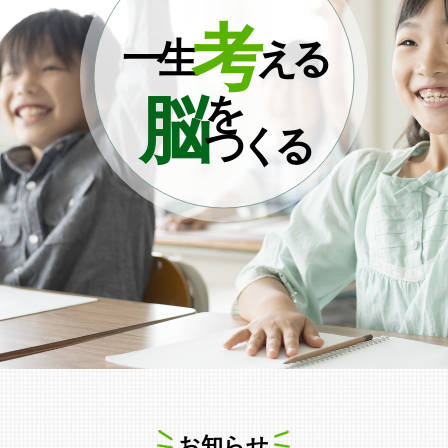
考
一生
える
脳
を
つくる
お知らせ