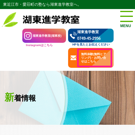
東近江市・愛荘町の塾なら湖東進学教室へ。
MENU
湖東進学教室
湖東進学教室(湖東校)
0749-45-2956
HPを見たとお伝えください
Instagramはこちら
無料体験(無料ヒア
リング)・お問い合
せはこちら
新
着情報