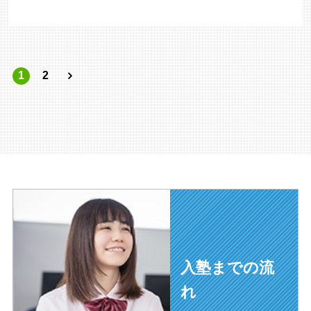
1
2
入塾までの流
れ