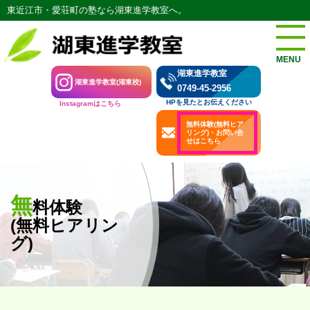
東近江市・愛荘町の塾なら湖東進学教室へ。
MENU
湖東進学教室
湖東進学教室(湖東校)
0749-45-2956
HPを見たとお伝えください
Instagramはこちら
無料体験(無料ヒア
リング)・お問い合
せはこちら
無
料体験
(無料ヒアリン
グ)