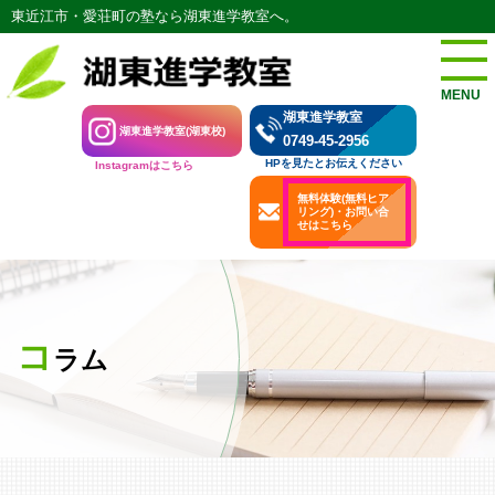
東近江市・愛荘町の塾なら湖東進学教室へ。
MENU
湖東進学教室
湖東進学教室(湖東校)
0749-45-2956
HPを見たとお伝えください
Instagramはこちら
無料体験(無料ヒア
リング)・お問い合
せはこちら
コ
ラム